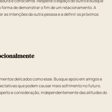
adura e consciente. Respeite o espaço do outro e busque
 forma de demonstrar o fim de um relacionamento. A
r as intenções da outra pessoa e a definir os próximos
ocionalmente
omentos delicados como esse. Busque apoio em amigos e
xpectativas que podem causar mais sofrimento no futuro.
speito e consideração, independentemente das atitudes do