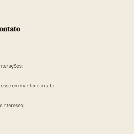
contato
interações;
resse em manter contato;
sinteresse;