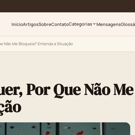
Categorias
Início
Artigos
Sobre
Contato
Mensagens
Glossá
ue Não Me Bloqueia? Entenda a Situação
uer, Por Que Não Me
ção