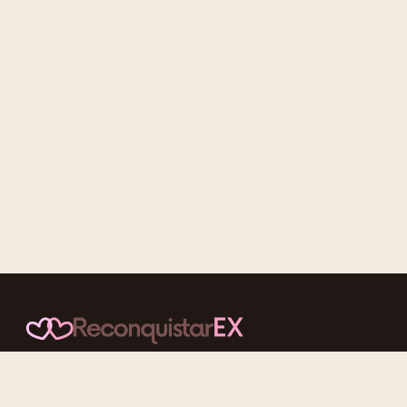
Conteúdos cuidadosos, testes acolhedores e mensagens que
reaproximam quem nunca deveria ter se afastado.