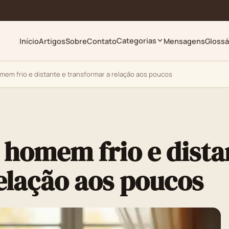
Categorias
Início
Artigos
Sobre
Contato
Mensagens
Glossá
em frio e distante e transformar a relação aos poucos
homem frio e dista
elação aos poucos