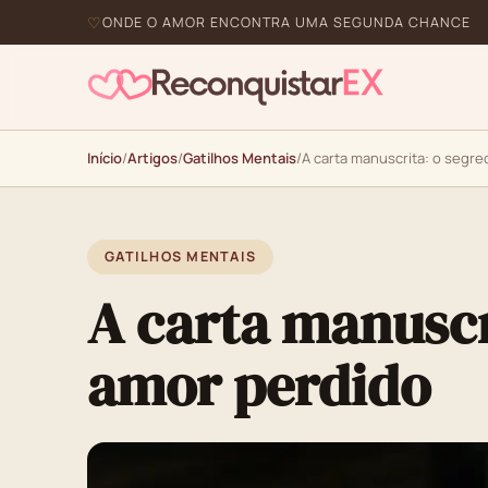
ONDE O AMOR ENCONTRA UMA SEGUNDA CHANCE
Início
/
Artigos
/
Gatilhos Mentais
/
A carta manuscrita: o segre
GATILHOS MENTAIS
A carta manuscr
amor perdido