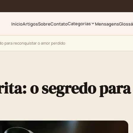
Categorias
Início
Artigos
Sobre
Contato
Mensagens
Glossá
do para reconquistar o amor perdido
ita: o segredo para