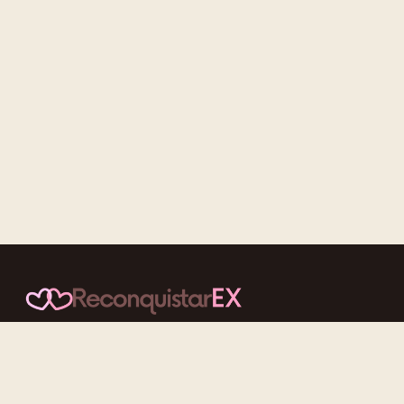
Conteúdos cuidadosos, testes acolhedores e mensagens que
reaproximam quem nunca deveria ter se afastado.
f
ig
tt
yt