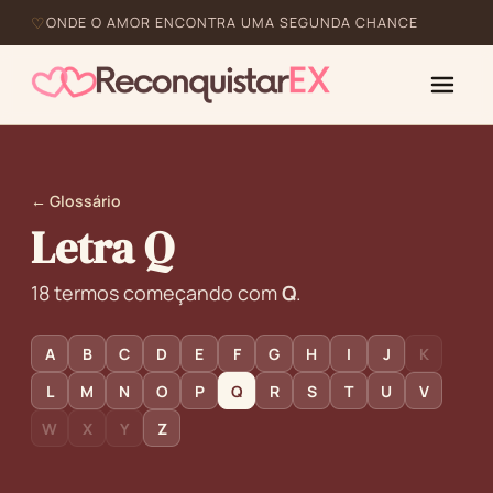
ONDE O AMOR ENCONTRA UMA SEGUNDA CHANCE
← Glossário
Letra Q
18 termos começando com
Q
.
A
B
C
D
E
F
G
H
I
J
K
L
M
N
O
P
Q
R
S
T
U
V
W
X
Y
Z