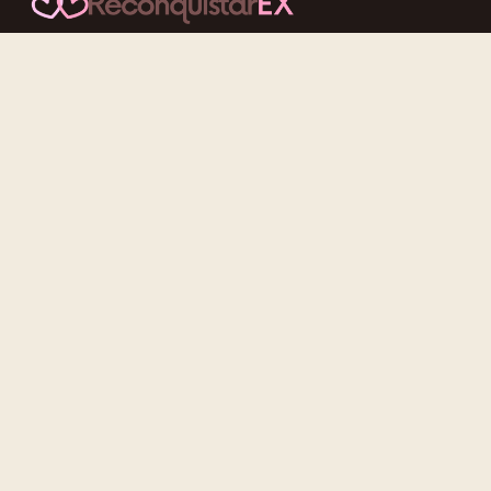
Conteúdos cuidadosos, testes acolhedores e mensagens que
reaproximam quem nunca deveria ter se afastado.
f
ig
tt
yt
Categorias
Reconquistar o Ex
Reconquistar a Ex
Contato Zero
Desenvolvimento Pessoal
Gatilhos Mentais
Recursos
Artigos completos