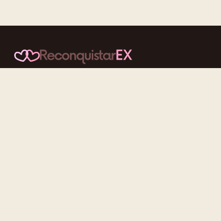
Conteúdos cuidadosos, testes acolhedores e mensagens que
reaproximam quem nunca deveria ter se afastado.
f
ig
tt
yt
Categorias
Reconquistar o Ex
Reconquistar a Ex
Contato Zero
Desenvolvimento Pessoal
Gatilhos Mentais