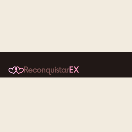
Conteúdos cuidadosos, testes acolhedores e mensagens que
reaproximam quem nunca deveria ter se afastado.
f
ig
tt
yt
Categorias