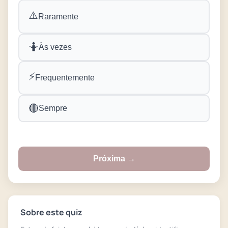
⚠️
Raramente
🤷
Às vezes
⚡
Frequentemente
🔴
Sempre
Próxima →
Sobre este quiz