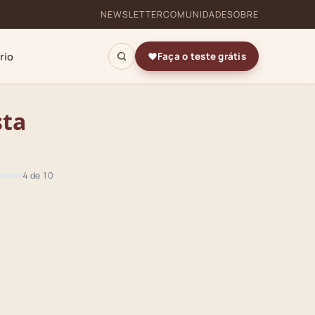
NEWSLETTER
COMUNIDADE
SOBRE
rio
Faça o teste grátis
sta
4 de 10