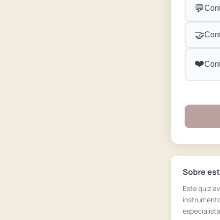
💬
Cont
🤝
Cont
❤️
Cont
Sobre est
Este quiz a
instrumento
especialist