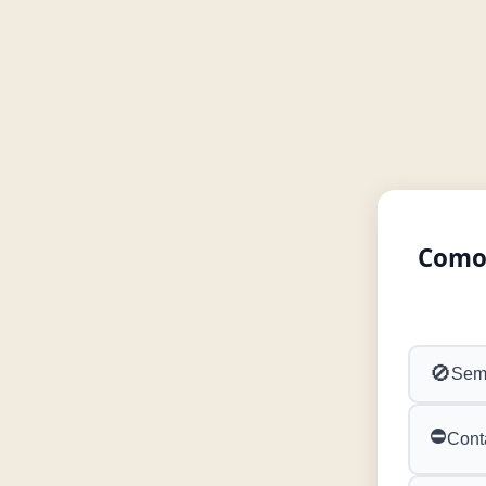
Como 
🚫
Sem 
⛔
Cont