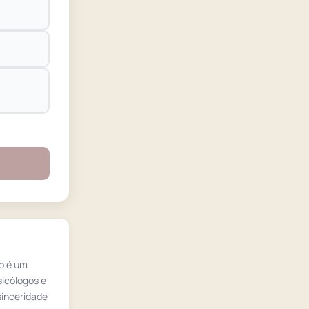
ão é um
sicólogos e
sinceridade