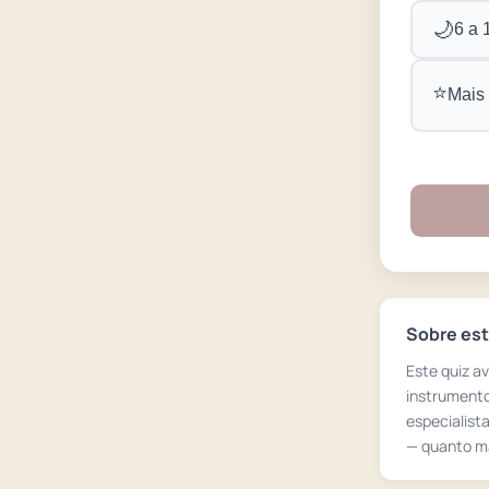
🌙
6 a 
⭐
Mais
Sobre est
Este quiz a
instrumento
especialist
— quanto ma