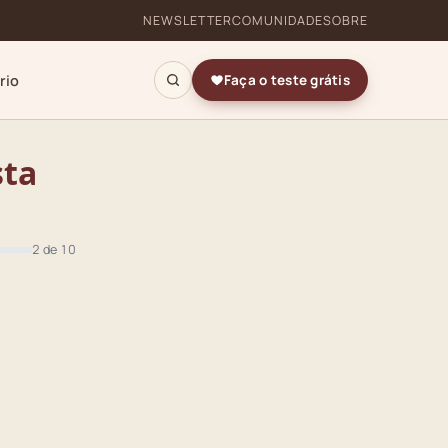
NEWSLETTER
COMUNIDADE
SOBRE
rio
Faça o teste grátis
sta
2 de 10