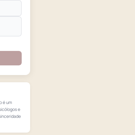
ão é um
sicólogos e
sinceridade
.