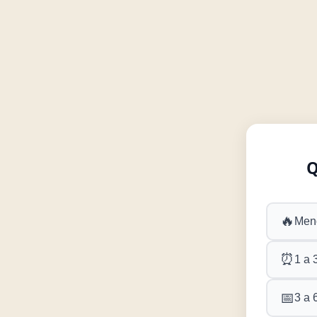
Q
🔥
Men
⏰
1 a 
📅
3 a 