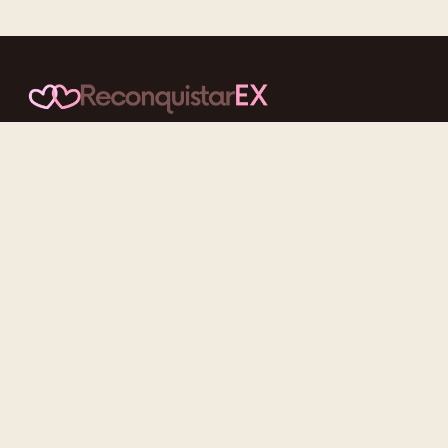
Conteúdos cuidadosos, testes acolhedores e mensagens que
reaproximam quem nunca deveria ter se afastado.
f
ig
tt
yt
Categorias
Reconquistar o Ex
Reconquistar a Ex
Contato Zero
Desenvolvimento Pessoal
Gatilhos Mentais