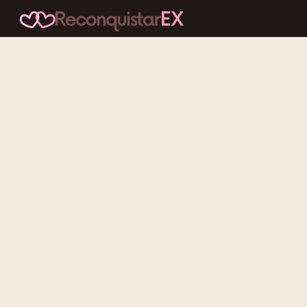
Conteúdos cuidadosos, testes acolhedores e mensagens que
reaproximam quem nunca deveria ter se afastado.
f
ig
tt
yt
Categorias
Reconquistar o Ex
Reconquistar a Ex
Contato Zero
Desenvolvimento Pessoal
Gatilhos Mentais
Recursos