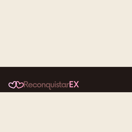
Conteúdos cuidadosos, testes acolhedores e mensagens que
reaproximam quem nunca deveria ter se afastado.
f
ig
tt
yt