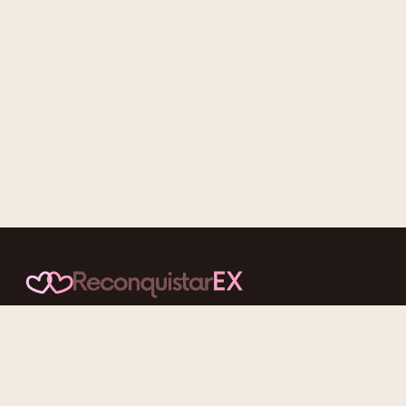
Conteúdos cuidadosos, testes acolhedores e mensagens que
reaproximam quem nunca deveria ter se afastado.
f
ig
tt
yt