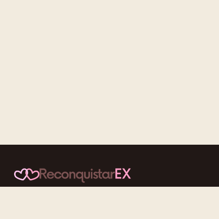
Conteúdos cuidadosos, testes acolhedores e mensagens que
reaproximam quem nunca deveria ter se afastado.