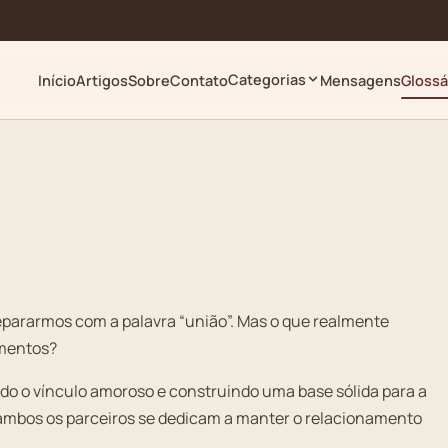
Categorias
Início
Artigos
Sobre
Contato
Mensagens
Glossá
pararmos com a palavra “união”. Mas o que realmente
amentos?
do o vínculo amoroso e construindo uma base sólida para a
mbos os parceiros se dedicam a manter o relacionamento