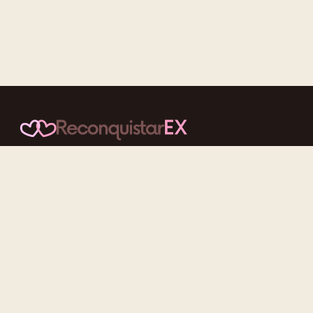
Conteúdos cuidadosos, testes acolhedores e mensagens que
reaproximam quem nunca deveria ter se afastado.
f
ig
tt
yt
Categorias
Reconquistar o Ex
Reconquistar a Ex