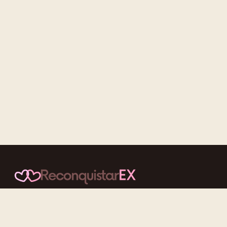
Conteúdos cuidadosos, testes acolhedores e mensagens que
reaproximam quem nunca deveria ter se afastado.