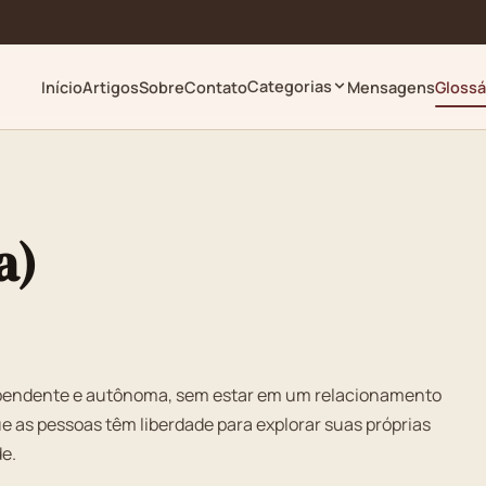
Categorias
Início
Artigos
Sobre
Contato
Mensagens
Glossá
a)
ndependente e autônoma, sem estar em um relacionamento
 as pessoas têm liberdade para explorar suas próprias
de.