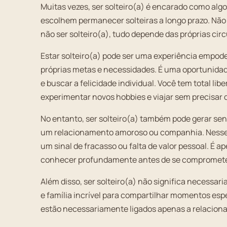
Muitas vezes, ser solteiro(a) é encarado como alg
escolhem permanecer solteiras a longo prazo. Não
não ser solteiro(a), tudo depende das próprias cir
Estar solteiro(a) pode ser uma experiência empod
próprias metas e necessidades. É uma oportunidad
e buscar a felicidade individual. Você tem total l
experimentar novos hobbies e viajar sem precisar 
No entanto, ser solteiro(a) também pode gerar se
um relacionamento amoroso ou companhia. Nesses c
um sinal de fracasso ou falta de valor pessoal. É 
conhecer profundamente antes de se compromet
Além disso, ser solteiro(a) não significa necessar
e família incrível para compartilhar momentos esp
estão necessariamente ligados apenas a relacion