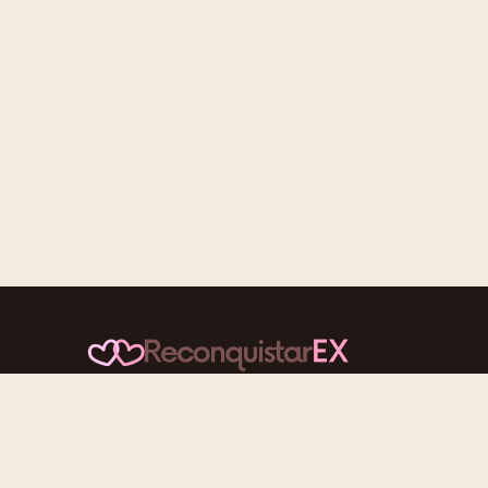
Conteúdos cuidadosos, testes acolhedores e
mensagens que reaproximam quem nunca deveria ter
se afastado.
f
ig
tt
yt