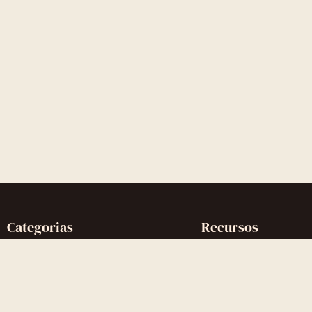
Categorias
Recursos
Reconquistar o Ex
Artigos completos
Reconquistar a Ex
Glossário
Contato Zero
Quiz gratuito