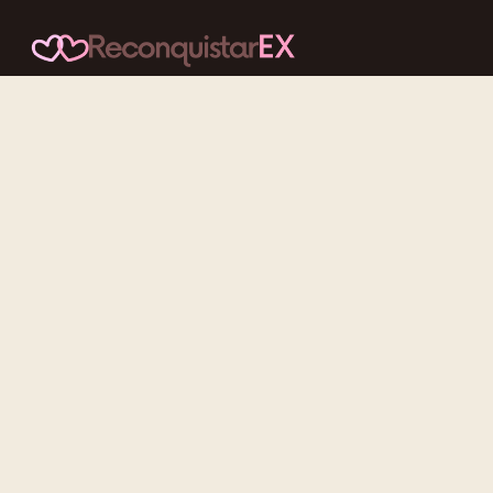
Conteúdos cuidadosos, testes acolhedores e mensagens que
reaproximam quem nunca deveria ter se afastado.
f
ig
tt
yt
Categorias
Reconquistar o Ex
Reconquistar a Ex
Contato Zero
Desenvolvimento Pessoal
Gatilhos Mentais
Recursos