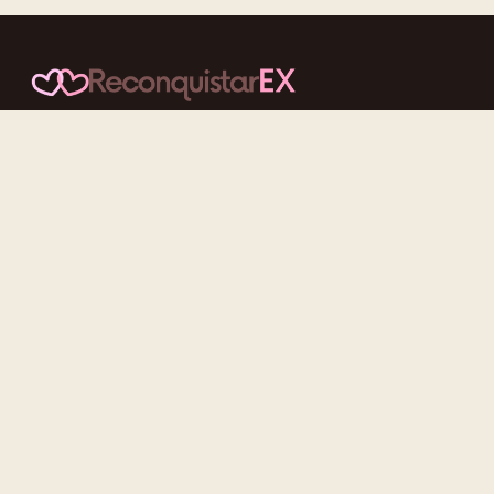
Conteúdos cuidadosos, testes acolhedores e mensagens que
reaproximam quem nunca deveria ter se afastado.
f
ig
tt
yt
Categorias
Reconquistar o Ex
Reconquistar a Ex
Contato Zero
Desenvolvimento Pessoal
Gatilhos Mentais