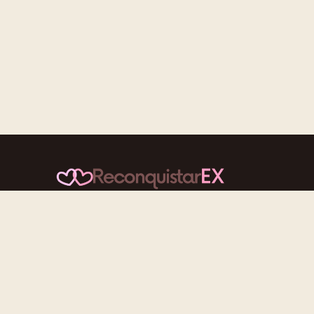
Conteúdos cuidadosos, testes acolhedores e
mensagens que reaproximam quem nunca deveria ter
se afastado.
f
ig
tt
yt