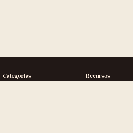
Categorias
Recursos
Reconquistar o Ex
Artigos completos
Reconquistar a Ex
Glossário
Contato Zero
Quiz gratuito
Desenvolvimento Pessoal
Comunidade Discord
Gatilhos Mentais