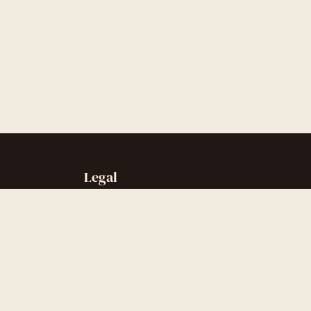
Legal
Sobre nós
Contato
Política de privacidade
Política de cookies
Termos de uso