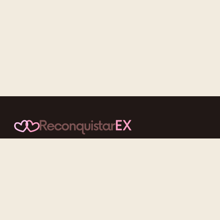
Conteúdos cuidadosos, testes acolhedores e mensagens que
reaproximam quem nunca deveria ter se afastado.
f
ig
tt
yt
Categorias