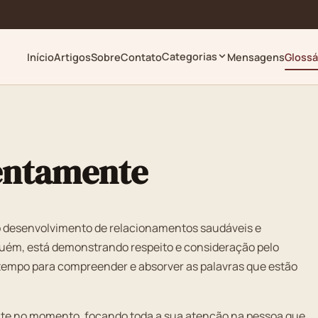
Categorias
Início
Artigos
Sobre
Contato
Mensagens
Glossá
tentamente
o desenvolvimento de relacionamentos saudáveis e
guém, está demonstrando respeito e consideração pelo
tempo para compreender e absorver as palavras que estão
ente no momento, focando toda a sua atenção na pessoa que