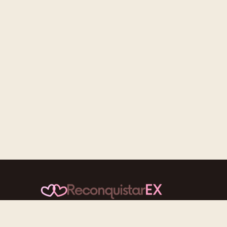
Conteúdos cuidadosos, testes acolhedores e
mensagens que reaproximam quem nunca deveria ter