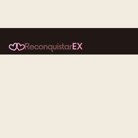
Conteúdos cuidadosos, testes acolhedores e mensagens que
reaproximam quem nunca deveria ter se afastado.
f
ig
tt
yt
Categorias
Reconquistar o Ex
Reconquistar a Ex
Contato Zero