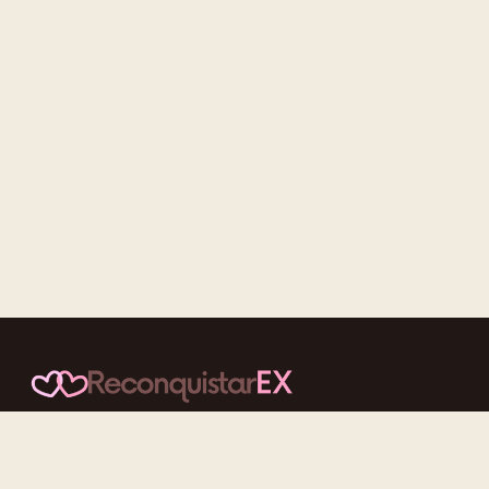
Conteúdos cuidadosos, testes acolhedores e mensagens que
reaproximam quem nunca deveria ter se afastado.