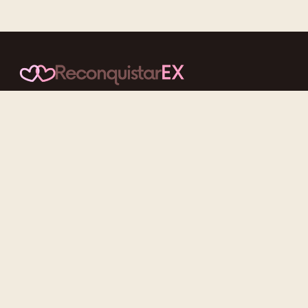
Conteúdos cuidadosos, testes acolhedores e mensagens que
reaproximam quem nunca deveria ter se afastado.
f
ig
tt
yt
Categorias
Reconquistar o Ex
Reconquistar a Ex
Contato Zero
Desenvolvimento Pessoal
Gatilhos Mentais