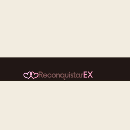
Conteúdos cuidadosos, testes acolhedores e
mensagens que reaproximam quem nunca deveria ter
se afastado.
f
ig
tt
yt