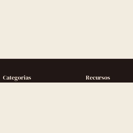
Categorias
Recursos
Reconquistar o Ex
Artigos completos
Reconquistar a Ex
Glossário
Contato Zero
Quiz gratuito
Desenvolvimento Pessoal
Comunidade Discord
Gatilhos Mentais