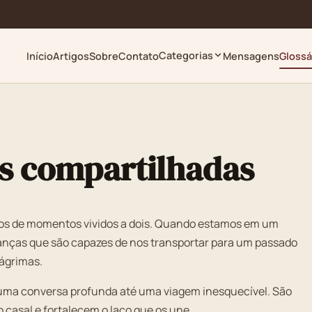
Categorias
Início
Artigos
Sobre
Contato
Mensagens
Glossá
s compartilhadas
os de momentos vividos a dois. Quando estamos em um
anças que são capazes de nos transportar para um passado
ágrimas.
uma conversa profunda até uma viagem inesquecível. São
casal e fortalecem o laço que os une.