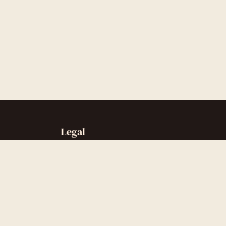
Legal
Sobre nós
Contato
Política de privacidade
Política de cookies
Termos de uso