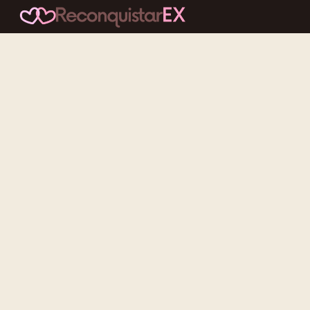
Conteúdos cuidadosos, testes acolhedores e mensagens que
reaproximam quem nunca deveria ter se afastado.
f
ig
tt
yt
Categorias
Reconquistar o Ex
Reconquistar a Ex
Contato Zero
Desenvolvimento Pessoal
Gatilhos Mentais
Recursos