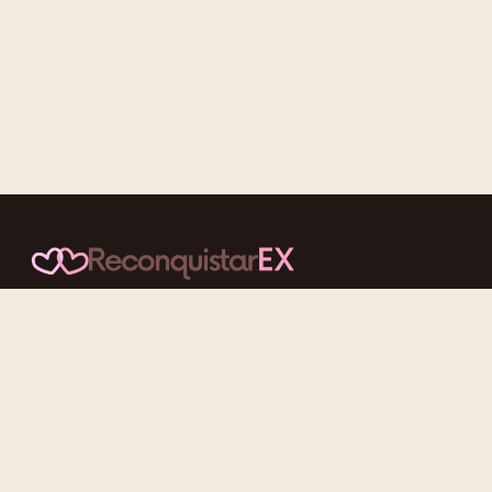
Conteúdos cuidadosos, testes acolhedores e mensagens que
reaproximam quem nunca deveria ter se afastado.
f
ig
tt
yt
Categorias