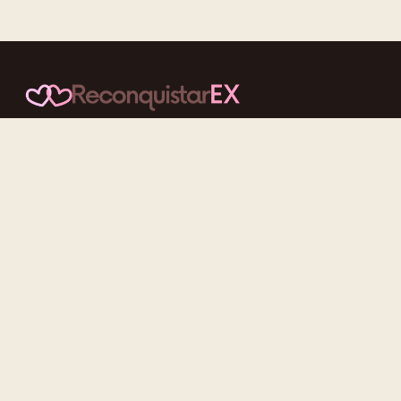
Conteúdos cuidadosos, testes acolhedores e mensagens que
reaproximam quem nunca deveria ter se afastado.
f
ig
tt
yt
Categorias
Reconquistar o Ex
Reconquistar a Ex
Contato Zero
Desenvolvimento Pessoal
Gatilhos Mentais