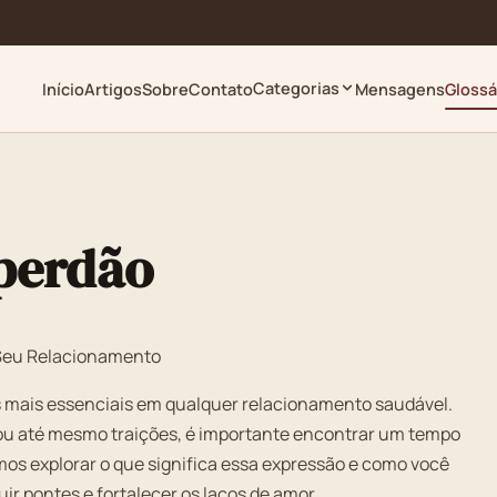
Categorias
Início
Artigos
Sobre
Contato
Mensagens
Glossá
 perdão
Seu Relacionamento
s mais essenciais em qualquer relacionamento saudável.
ou até mesmo traições, é importante encontrar um tempo
amos explorar o que significa essa expressão e como você
r pontes e fortalecer os laços de amor.