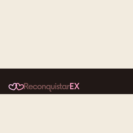
Conteúdos cuidadosos, testes acolhedores e mensagens que
reaproximam quem nunca deveria ter se afastado.
f
ig
tt
yt