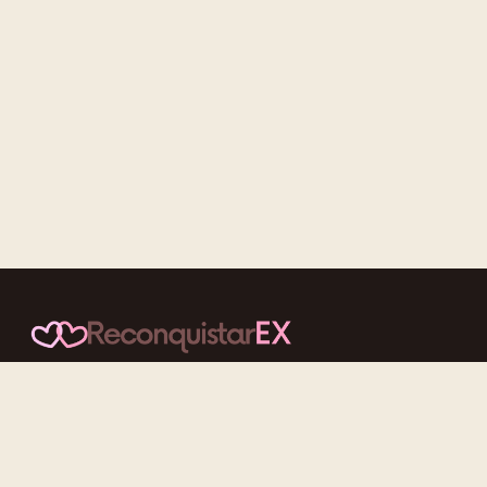
Conteúdos cuidadosos, testes acolhedores e mensagens que
reaproximam quem nunca deveria ter se afastado.
f
ig
tt
yt