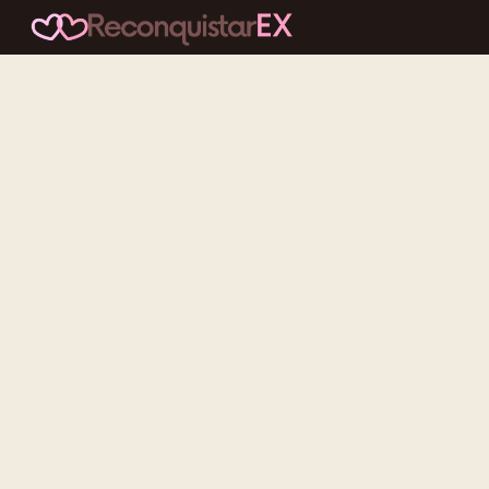
Conteúdos cuidadosos, testes acolhedores e mensagens que
reaproximam quem nunca deveria ter se afastado.
f
ig
tt
yt
Categorias
Reconquistar o Ex
Reconquistar a Ex
Contato Zero
Desenvolvimento Pessoal
Gatilhos Mentais
Recursos