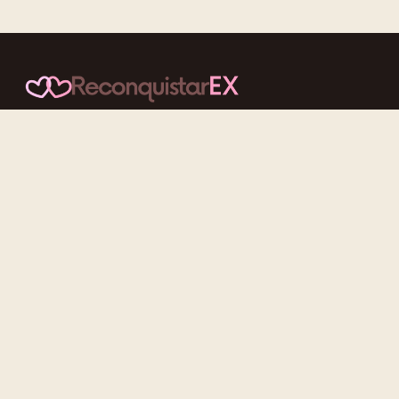
Conteúdos cuidadosos, testes acolhedores e mensagens que
reaproximam quem nunca deveria ter se afastado.
f
ig
tt
yt
Categorias
Reconquistar o Ex
Reconquistar a Ex
Contato Zero
Desenvolvimento Pessoal
Gatilhos Mentais