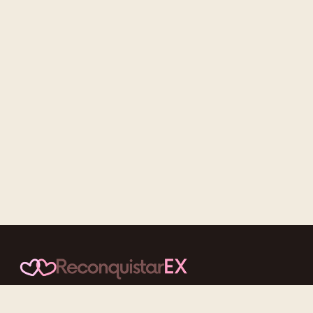
Conteúdos cuidadosos, testes acolhedores e mensagens que
reaproximam quem nunca deveria ter se afastado.