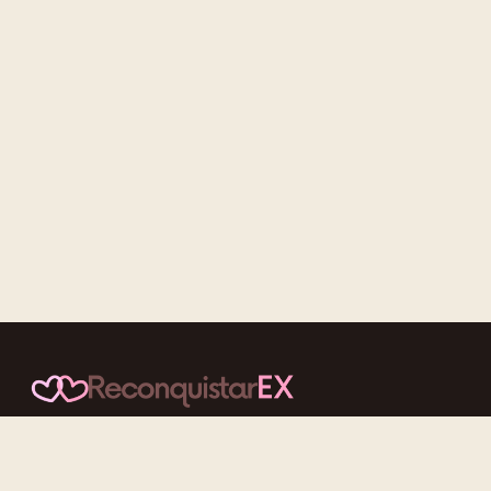
Conteúdos cuidadosos, testes acolhedores e mensagens que
reaproximam quem nunca deveria ter se afastado.