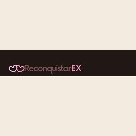
Conteúdos cuidadosos, testes acolhedores e mensagens que
reaproximam quem nunca deveria ter se afastado.
f
ig
tt
yt
Categorias
Reconquistar o Ex