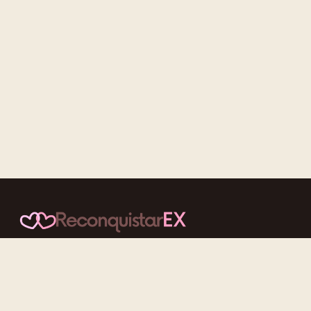
Conteúdos cuidadosos, testes acolhedores e mensagens que
reaproximam quem nunca deveria ter se afastado.
f
ig
tt
yt