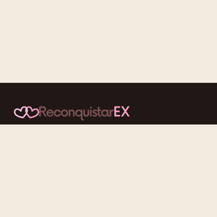
Conteúdos cuidadosos, testes acolhedores e mensagens que
reaproximam quem nunca deveria ter se afastado.
f
ig
tt
yt
Categorias
Reconquistar o Ex