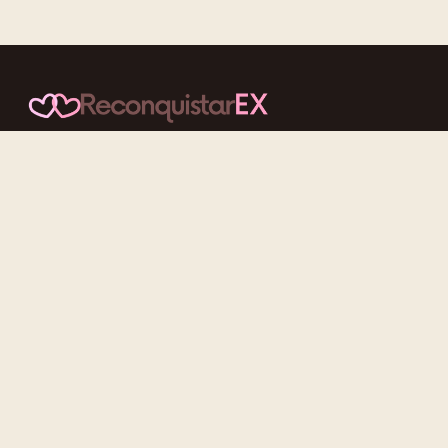
Conteúdos cuidadosos, testes acolhedores e mensagens que
reaproximam quem nunca deveria ter se afastado.
f
ig
tt
yt
Categorias
Reconquistar o Ex
Reconquistar a Ex
Contato Zero
Desenvolvimento Pessoal
Gatilhos Mentais