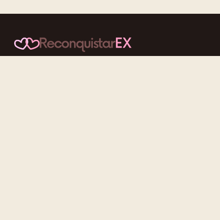
Conteúdos cuidadosos, testes acolhedores e mensagens que
reaproximam quem nunca deveria ter se afastado.
f
ig
tt
yt
Categorias
Reconquistar o Ex
Reconquistar a Ex
Contato Zero
Desenvolvimento Pessoal
Gatilhos Mentais