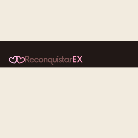
Conteúdos cuidadosos, testes acolhedores e mensagens que
reaproximam quem nunca deveria ter se afastado.
f
ig
tt
yt
Categorias
Reconquistar o Ex
Reconquistar a Ex