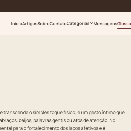
Categorias
Início
Artigos
Sobre
Contato
Mensagens
Glossá
 transcende o simples toque físico; é um gesto íntimo que
braços, beijos, palavras gentis ou atos de atenção. No
ntal para o fortalecimento dos laços afetivos e é