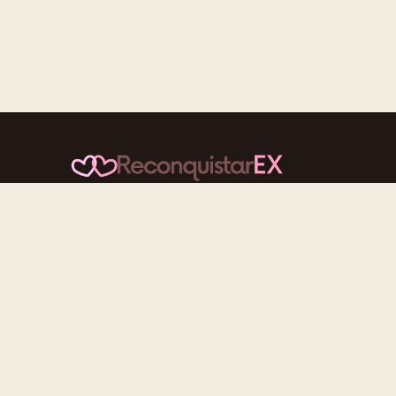
Conteúdos cuidadosos, testes acolhedores e
mensagens que reaproximam quem nunca deveria ter
se afastado.
f
ig
tt
yt
© 2026 ReconquistarEX. Feito com ♡ para quem ainda
acredita.