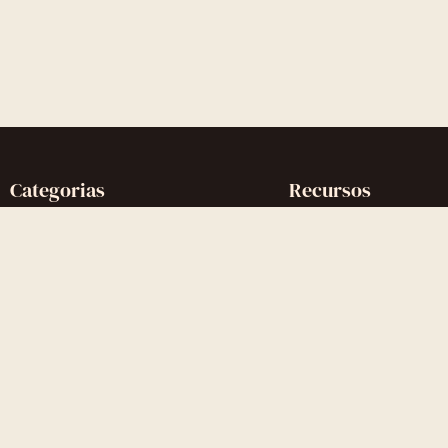
Categorias
Recursos
Reconquistar o Ex
Artigos completos
Reconquistar a Ex
Glossário
Contato Zero
Quiz gratuito
Desenvolvimento Pessoal
Comunidade Discord
Gatilhos Mentais