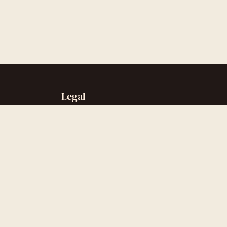
Legal
Sobre nós
Contato
Política de privacidade
Política de cookies
Termos de uso