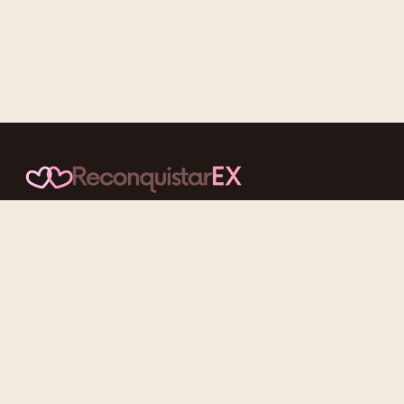
Conteúdos cuidadosos, testes acolhedores e mensagens que
reaproximam quem nunca deveria ter se afastado.
f
ig
tt
yt
Categorias
Reconquistar o Ex
Reconquistar a Ex