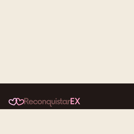
Conteúdos cuidadosos, testes acolhedores e mensagens que
reaproximam quem nunca deveria ter se afastado.
f
ig
tt
yt