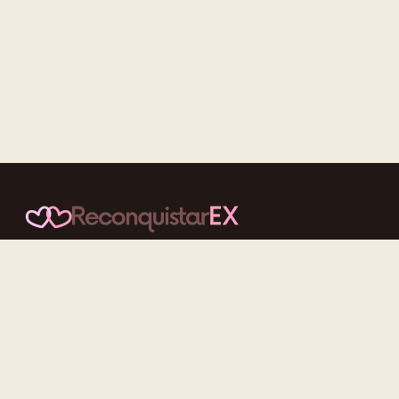
Conteúdos cuidadosos, testes acolhedores e mensagens que
reaproximam quem nunca deveria ter se afastado.
f
ig
tt
yt
Categorias